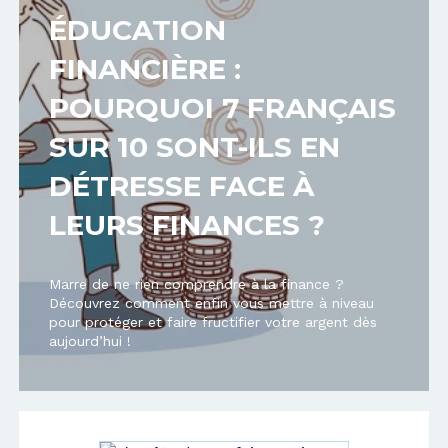
ÉDUCATION
FINANCIÈRE :
POURQUOI 7 FRANÇAIS
SUR 10 SONT-ILS EN
DÉTRESSE FACE À
LEURS FINANCES ?
Marre de ne rien comprendre à la finance ?
Découvrez comment enfin vous mettre à niveau
pour protéger et faire fructifier votre argent dès
aujourd’hui !