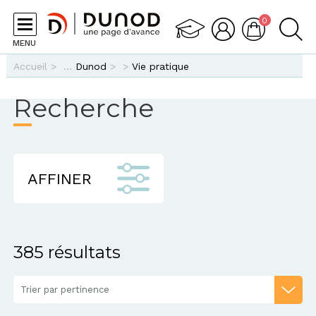
Aller au contenu principal
0
MENU
Vous êtes ici
Accueil
>
Dunod
>
>
Vie pratique
Recherche
AFFINER
385 résultats
Trier par pertinence