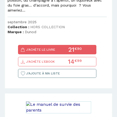
poisson, du champagne à l’apéritif, un liquoreux avec
du foie gras… d’accord, mais pourquoi ? Vous
aimeriez...
septembre 2025
Collection :
HORS COLLECTION
Marque :
Dunod
21
€90
J'ACHÈTE LE LIVRE
14
€99
J'ACHÈTE L'EBOOK
J'AJOUTE À MA LISTE