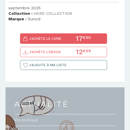
septembre 2025
Collection :
HORS COLLECTION
Marque :
Dunod
17
€90
J'ACHÈTE LE LIVRE
12
€99
J'ACHÈTE L'EBOOK
J'AJOUTE À MA LISTE
ACTUALITÉ
Vie pratique