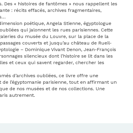
s. Des « histoires de fantômes » nous rappellent les
nte : récits effacés, archives fragmentaires,
és…
dimension poétique, Angela Stienne, égyptologue
oubliées qui jalonnent les rues parisiennes. Cette
eries du musée du Louvre, sur la place de la
 passages couverts et jusqu’au château de Rueil-
yptologie – Dominique Vivant Denon, Jean-François
onnages silencieux dont l’histoire se lit dans les
lles et ceux qui savent regarder, chercher les
s d’archives oubliées, ce livre offre une
t de l’égyptomanie parisienne, tout en affirmant un
que de nos musées et de nos collections. Une
Paris autrement.