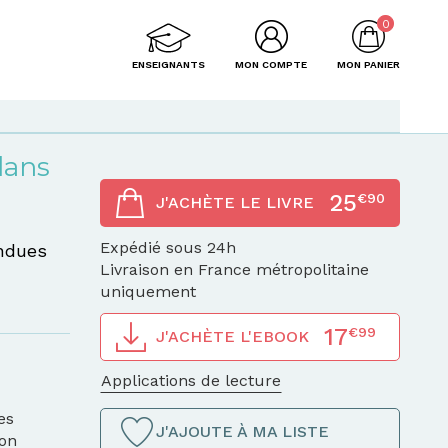
0
ENSEIGNANTS
MON COMPTE
MON PANIER
dans
25
€90
J'ACHÈTE LE LIVRE
Expédié sous 24h
endues
Livraison en France métropolitaine
uniquement
17
€99
J'ACHÈTE L'EBOOK
Applications de lecture
es
J'AJOUTE À MA LISTE
ion