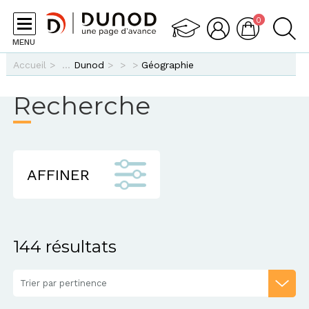
Aller au contenu principal
0
MENU
Vous êtes ici
Accueil
>
Dunod
>
>
>
Géographie
Recherche
AFFINER
144 résultats
Trier par pertinence