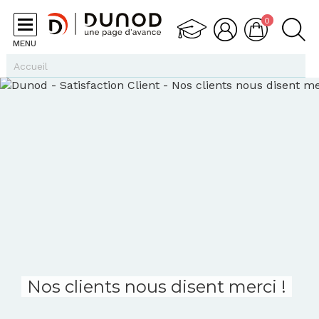
Aller au contenu principal
0
MENU
Vous êtes ici
Accueil
Nos clients nous disent merci !