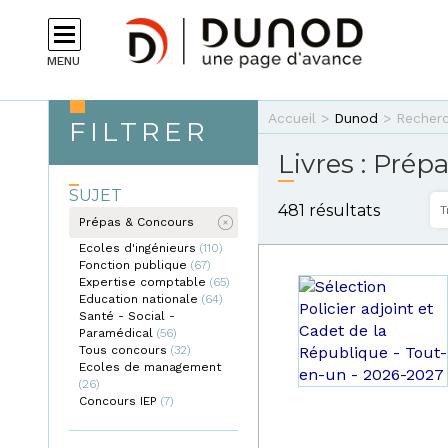
Aller au contenu principal
MENU
Vous êtes ici
Accueil
>
Dunod
>
Recher
Livres : Pré
SUJET
481 résultats
T
Prépas & Concours
Ecoles d'ingénieurs
(110)
Apply
Fonction publique
(67)
Apply
Ecoles
Expertise comptable
(65)
Fonction
d'ingénieurs
Apply
Education nationale
(64)
publique
filter
Apply
Expertise
Santé - Social -
filter
Education
comptable
Paramédical
(56)
Apply Santé
nationale
filter
Tous concours
(32)
- Social -
Apply
filter
Ecoles de management
Paramédical
Tous
(26)
Apply Ecoles de
filter
concours
Concours IEP
management filter
(7)
Apply
filter
Concours
IEP filter