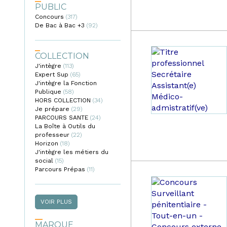
PUBLIC
Concours
(317)
Apply
De Bac à Bac +3
Concours
(92)
Apply
filter
De Bac
à Bac
+3
COLLECTION
filter
J'intègre
(113)
Apply J'intègre
Expert Sup
(65)
filter
Apply Expert
J'intègre la Fonction
Sup filter
Publique
(58)
Apply J'intègre
HORS COLLECTION
la Fonction
(34)
Apply HORS
Je prépare
(29)
Publique filter
Apply Je
COLLECTION
PARCOURS SANTE
prépare
(24)
Apply
filter
La Boîte à Outils du
filter
PARCOURS
professeur
(22)
Apply La
SANTE
Horizon
(18)
Apply Horizon
Boîte à
filter
J'intègre les métiers du
filter
Outils du
social
(15)
Apply J'intègre
professeur
Parcours Prépas
les métiers du
filter
(11)
Apply
social filter
Parcours
Prépas
filter
VOIR PLUS
MARQUE