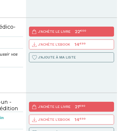
édico-
22
€00
J'ACHÈTE LE LIVRE
14
€99
J'ACHÈTE L'EBOOK
ussir vos
J'AJOUTE À MA LISTE
-un -
21
€90
J'ACHÈTE LE LIVRE
édition
in
14
€99
J'ACHÈTE L'EBOOK