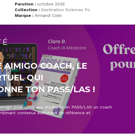
Parution :
octobre 2025
Collection :
Destination Sciences Po
Marque :
Armand Colin
TÉ
 AIMIGO COACH, LE
RTUEL QUI
NNE TON PASS/LAS !
 Aimigo pour offrir aux étudiants en PASS/LAS un coach
ombinant contenus éditoriaux de référence et