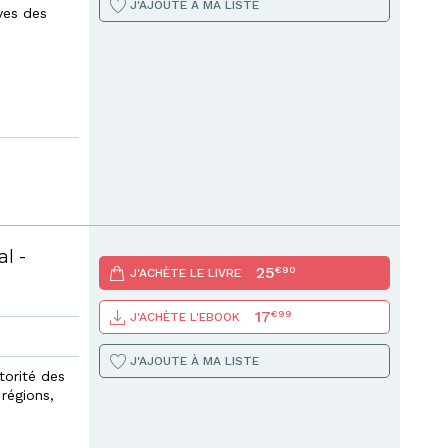
J'AJOUTE À MA LISTE
ves des
al -
25
€90
J'ACHÈTE LE LIVRE
17
€99
J'ACHÈTE L'EBOOK
J'AJOUTE À MA LISTE
torité des
régions,