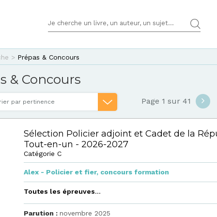
TERMES DE RECHERCHES
che
>
Prépas & Concours
pas & Concours
Page 1 sur 41
rier par pertinence
Sélection Policier adjoint et Cadet de la Rép
Tout-en-un - 2026-2027
Catégorie C
Alex - Policier et fier
,
concours formation
Toutes les épreuves
...
Parution :
novembre 2025