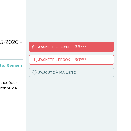
5-2026 -
39
€00
J'ACHÈTE LE LIVRE
30
€99
J'ACHÈTE L'EBOOK
to
,
Romain
J'AJOUTE À MA LISTE
d'accéder
nombre de