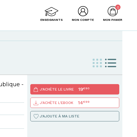
0
ENSEIGNANTS
MON COMPTE
MON PANIER
ublique -
19
€90
J'ACHÈTE LE LIVRE
14
€99
J'ACHÈTE L'EBOOK
J'AJOUTE À MA LISTE