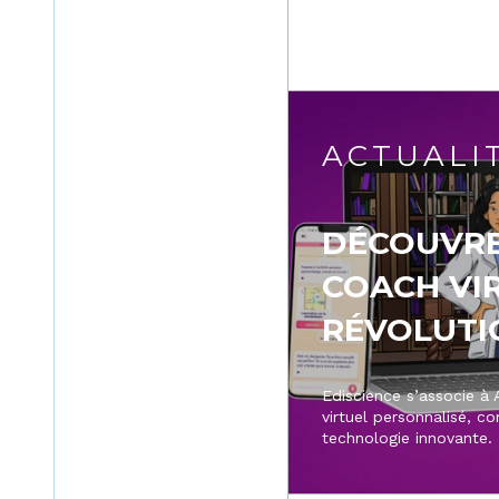
ACTUALI
DÉCOUVRE
COACH VI
RÉVOLUTIO
Ediscience s’associe à
virtuel personnalisé, c
technologie innovante.